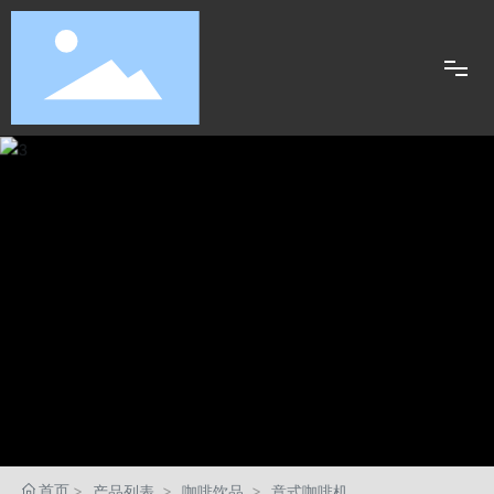
首页
咖啡饮品
美食烹饪
食物调理
居家生活
新闻资讯
首页
产品列表
咖啡饮品
意式咖啡机